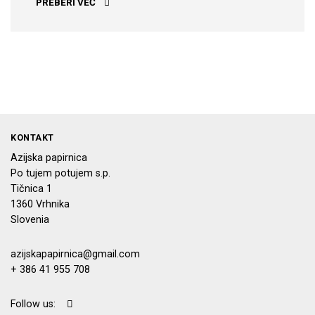
DALJŠI VEČERI ZA OBILICO NAVDIHA
PREBERI VEČ
KONTAKT
Azijska papirnica
Po tujem potujem s.p.
Tičnica 1
1360 Vrhnika
Slovenia
azijskapapirnica@gmail.com
+ 386 41 955 708
Follow us: