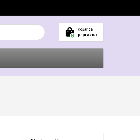
Košarica
je prazna
0