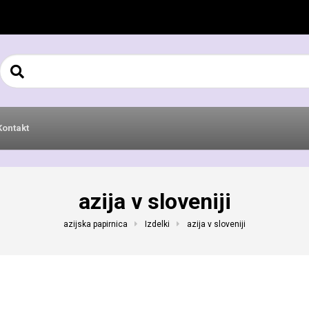
Išči:
Kontakt
azija v sloveniji
azijska papirnica
Izdelki
azija v sloveniji