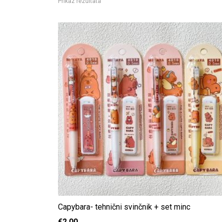
Prikaz rezultata
Capybara- tehnični svinčnik + set minc
€
2,00